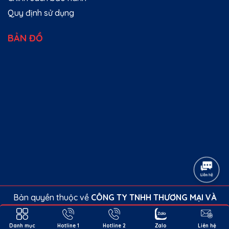
Quy định sử dụng
BẢN ĐỒ
Bản quyền thuộc về
CÔNG TY TNHH THƯƠNG MẠI VÀ
SẢN XUẤT HLT
.
Cung cấp bởi
Sapo
Danh mục
Hotline 1
Hotline 2
Zalo
Liên hệ