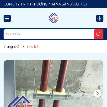
CÔNG TY TNHH THƯƠNG MẠI VÀ SẢN XUẤT HLT
Trang chủ
Phụ kiện