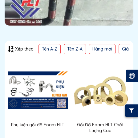
Tên A-Z
Tên Z-A
Hàng mới
Giá thấ
Xếp theo:
Phụ kiện gối đỡ Foam HLT
Gối Đỡ Foam HLT Chất
Lượng Cao