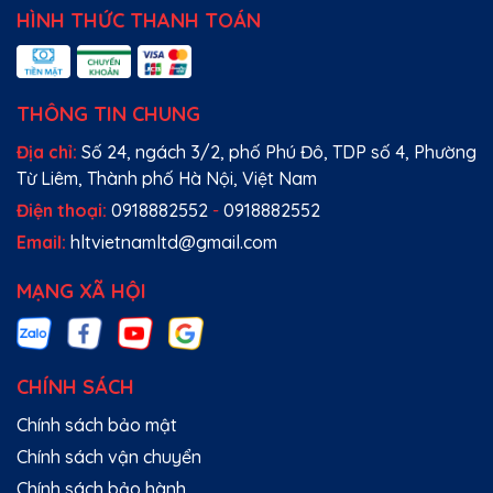
HÌNH THỨC THANH TOÁN
THÔNG TIN CHUNG
Địa chỉ:
Số 24, ngách 3/2, phố Phú Đô, TDP số 4, Phường
Từ Liêm, Thành phố Hà Nội, Việt Nam
Điện thoại:
0918882552
-
0918882552
Email:
hltvietnamltd@gmail.com
MẠNG XÃ HỘI
CHÍNH SÁCH
Chính sách bảo mật
Chính sách vận chuyển
Chính sách bảo hành