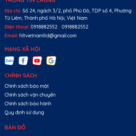
THÔNG TIN CHUNG
Địa chỉ:
Số 24, ngách 3/2, phố Phú Đô, TDP số 4, Phường
Từ Liêm, Thành phố Hà Nội, Việt Nam
Điện thoại:
0918882552
-
0918882552
Email:
hltvietnamltd@gmail.com
MẠNG XÃ HỘI
CHÍNH SÁCH
Chính sách bảo mật
Chính sách vận chuyển
Chính sách bảo hành
Quy định sử dụng
BẢN ĐỒ