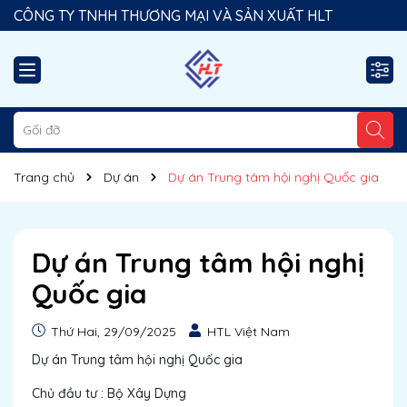
CÔNG TY TNHH THƯƠNG MẠI VÀ SẢN XUẤT HLT
Giải pháp gối đỡ Foam & phụ kiện chất lượng cao!
Trang chủ
Dự án
Dự án Trung tâm hội nghị Quốc gia
Dự án Trung tâm hội nghị
Quốc gia
Thứ Hai, 29/09/2025
HTL Việt Nam
Dự án Trung tâm hội nghị Quốc gia
Chủ đầu tư : Bộ Xây Dựng