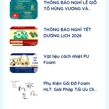
THÔNG BÁO NGHỈ LỄ GIỖ
TỔ HÙNG VƯƠNG VÀ
NGHỈ LỄ 30/04 - 01/05
THÔNG BÁO NGHỈ TẾT
DƯƠNG LỊCH 2026
Vật liệu cách nhiệt PU
Foam
Phụ Kiện Gối Đỡ Foam
HLT: Giải Pháp Tối Ưu Cho
Ngành Cơ Điện Lạnh