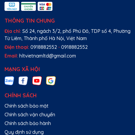
THÔNG TIN CHUNG
Địa chỉ:
Số 24, ngách 3/2, phố Phú Đô, TDP số 4, Phường
Từ Liêm, Thành phố Hà Nội, Việt Nam
Điện thoại:
0918882552
-
0918882552
Email:
hltvietnamltd@gmail.com
MẠNG XÃ HỘI
CHÍNH SÁCH
Chính sách bảo mật
Chính sách vận chuyển
Chính sách bảo hành
Quy định sử dụng