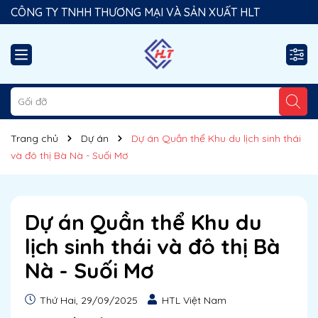
CÔNG TY TNHH THƯƠNG MẠI VÀ SẢN XUẤT HLT
Giải pháp gối đỡ Foam & phụ kiện chất lượng cao!
Trang chủ
Dự án
Dự án Quần thể Khu du lịch sinh thái
và đô thị Bà Nà - Suối Mơ
Dự án Quần thể Khu du
lịch sinh thái và đô thị Bà
Nà - Suối Mơ
Thứ Hai, 29/09/2025
HTL Việt Nam